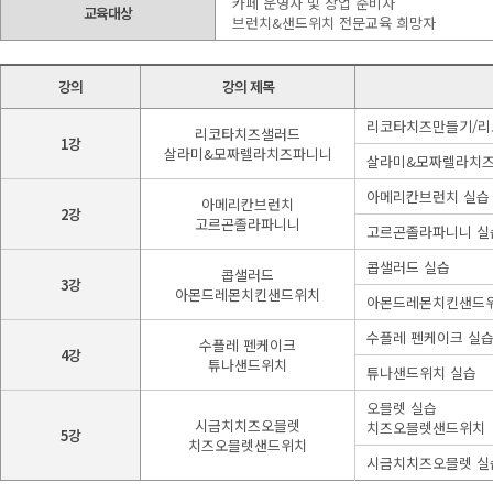
카페 운영자 및 창업 준비자
교육대상
브런치&샌드위치 전문교육 희망자
강의
강의 제목
리코타치즈만들기/
리코타치즈샐러드
1강
살라미&모짜렐라치즈파니니
살라미&모짜렐라치즈
아메리칸브런치 실습
아메리칸브런치
2강
고르곤졸라파니니
고르곤졸라파니니 실
콥샐러드 실습
콥샐러드
3강
아몬드레몬치킨샌드위치
아몬드레몬치킨샌드위
수플레 펜케이크 실
수플레 펜케이크
4강
튜나샌드위치
튜나샌드위치 실습
오믈렛 실습
시금치치즈오믈렛
치즈오믈렛샌드위치
5강
치즈오믈렛샌드위치
시금치치즈오믈렛 실