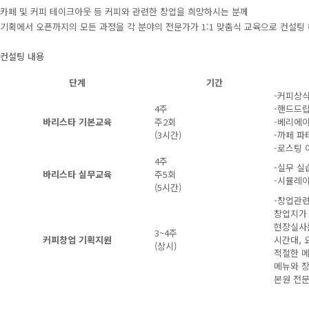
카페 및 커피 테이크아웃 등 커피와 관련한 창업을 희망하시는 분께
기획에서 오픈까지의 모든 과정을
각 분야의 전문가가 1:1 맞춤식 교육으로 컨설팅
컨설팅 내용
단계
기간
-커피상
4주
-핸드드립
바리스타 기본교육
주2회
-베리에
(3시간)
-까페 파
-로스팅 
4주
-실무 실
바리스타 실무교육
주5회
-시뮬레이
(5시간)
-창업관
창업지가 
현장실사
3~4주
커피창업 기획지원
시간대, 
(상시)
적절한 메
메뉴와 
본원 전문