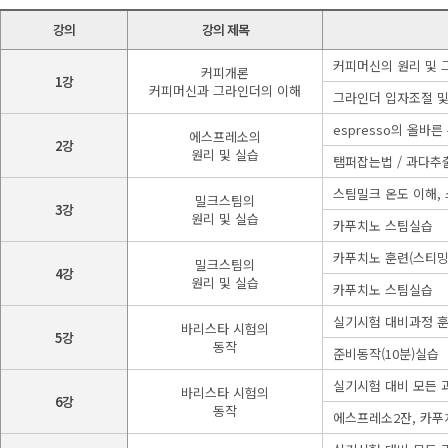
강의
강의 제목
커피머신의 원리 및 
커피개론
1강
커피머신과 그라인더의 이해
그라인더 입자조절 및 
espresso의 올바
에스프레소의
2강
원리 및 실습
탬퍼잡는법 / 과다추
스팀밀크 온도 이해,
밀크스팀의
3강
원리 및 실습
카푸치노 스팀실습
카푸치노 훈련(스티밍
밀크스팀의
4강
원리 및 실습
카푸치노 스팀실습
실기시험 대비과정 훈
바리스타 시험의
5강
동작
준비동작(10분)실습
실기시험 대비 모든 
바리스타 시험의
6강
동작
에스프레소2잔, 카푸