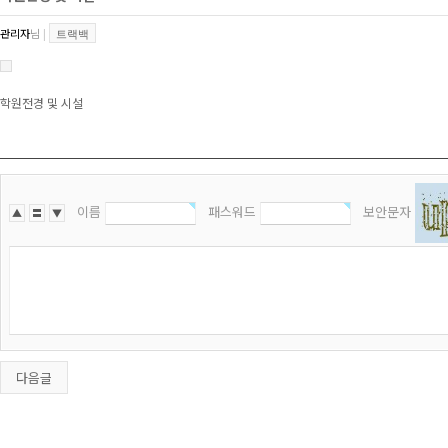
관리자
님
|
트랙백
학원전경 및 시설
이름
패스워드
보안문자
▲
〓
▼
다음글